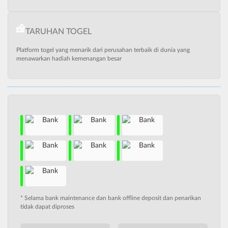
TARUHAN TOGEL
Platform togel yang menarik dari perusahan terbaik di dunia yang
menawarkan hadiah kemenangan besar
* Selama bank maintenance dan bank offline deposit dan penarikan
tidak dapat diproses