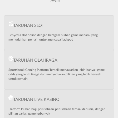
Ayam
TARUHAN SLOT
Penyedia slot online dengan beragam pilihan game menarik yang
memudahkan pemain untuk mencapai jackpot
TARUHAN OLAHRAGA
Sportsbook Gaming Platform Terbaik menawarkan lebih banyak game,
odds yang lebih tinggi, dan menyediakan pilihan yang lebih banyak
untuk pemain.
TARUHAN LIVE KASINO
Platform Pilihan bagi perusahaan-perusahaan terbaik di dunia, dengan
pilihan variasi game terbanyak