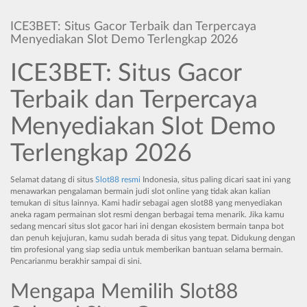
ICE3BET: Situs Gacor Terbaik dan Terpercaya
Menyediakan Slot Demo Terlengkap 2026
ICE3BET: Situs Gacor
Terbaik dan Terpercaya
Menyediakan Slot Demo
Terlengkap 2026
Selamat datang di situs
Slot88 resmi
Indonesia, situs paling dicari saat ini yang
menawarkan pengalaman bermain judi slot online yang tidak akan kalian
temukan di situs lainnya. Kami hadir sebagai agen slot88 yang menyediakan
aneka ragam permainan slot resmi dengan berbagai tema menarik. Jika kamu
sedang mencari situs slot gacor hari ini dengan ekosistem bermain tanpa bot
dan penuh kejujuran, kamu sudah berada di situs yang tepat. Didukung dengan
tim profesional yang siap sedia untuk memberikan bantuan selama bermain.
Pencarianmu berakhir sampai di sini.
Mengapa Memilih Slot88