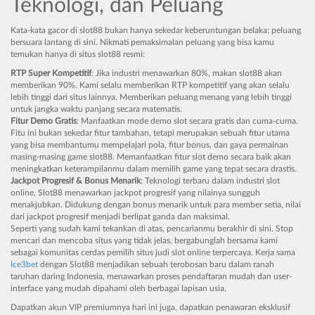
Teknologi, dan Peluang
Kata-kata gacor di slot88 bukan hanya sekedar keberuntungan belaka; peluang
bersuara lantang di sini. Nikmati pemaksimalan peluang yang bisa kamu
temukan hanya di situs slot88 resmi:
RTP Super Kompetitif
: Jika industri menawarkan 80%, makan slot88 akan
memberikan 90%. Kami selalu memberikan RTP kompetitif yang akan selalu
lebih tinggi dari situs lainnya. Memberikan peluang menang yang lebih tinggi
untuk jangka waktu panjang secara matematis.
Fitur Demo Gratis
: Manfaatkan mode demo slot secara gratis dan cuma-cuma.
Fitu ini bukan sekedar fitur tambahan, tetapi merupakan sebuah fitur utama
yang bisa membantumu mempelajari pola, fitur bonus, dan gaya permainan
masing-masing game slot88. Memanfaatkan fitur slot demo secara baik akan
meningkatkan keterampilanmu dalam memilih game yang tepat secara drastis.
Jackpot Progresif & Bonus Menarik
: Teknologi terbaru dalam industri slot
online, Slot88 menawarkan jackpot progresif yang nilainya sungguh
menakjubkan. Didukung dengan bonus menarik untuk para member setia, nilai
dari jackpot progresif menjadi berlipat ganda dan maksimal.
Seperti yang sudah kami tekankan di atas, pencarianmu berakhir di sini. Stop
mencari dan mencoba situs yang tidak jelas, bergabunglah bersama kami
sebagai komunitas cerdas pemilih situs judi slot online terpercaya. Kerja sama
Ice3bet
dengan Slot88 menjadikan sebuah terobosan baru dalam ranah
taruhan daring Indonesia, menawarkan proses pendaftaran mudah dan user-
interface yang mudah dipahami oleh berbagai lapisan usia.
Dapatkan akun VIP premiumnya hari ini juga, dapatkan penawaran eksklusif