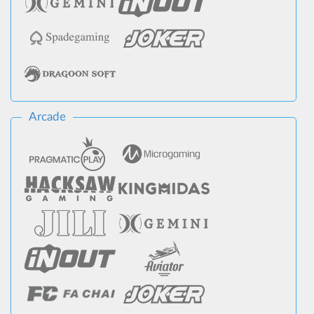
Arcade