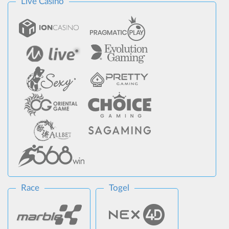
Live Casino
Race
Togel