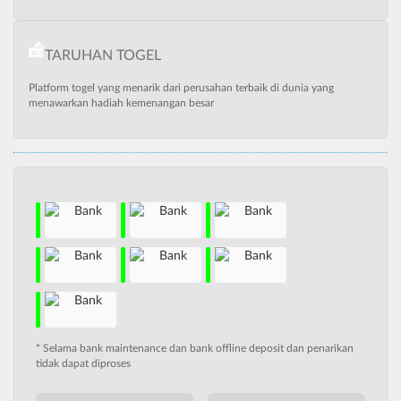
TARUHAN TOGEL
Platform togel yang menarik dari perusahan terbaik di dunia yang
menawarkan hadiah kemenangan besar
* Selama bank maintenance dan bank offline deposit dan penarikan
tidak dapat diproses