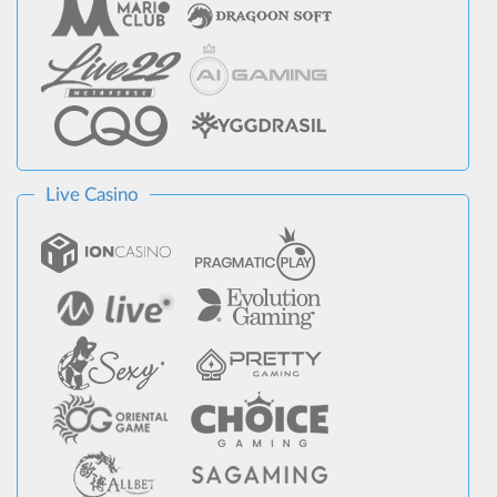
Live Casino