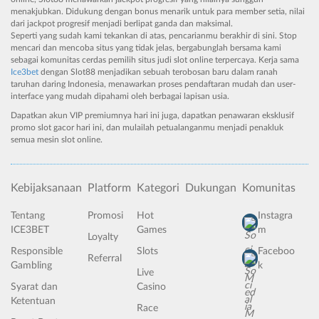
menakjubkan. Didukung dengan bonus menarik untuk para member setia, nilai
dari jackpot progresif menjadi berlipat ganda dan maksimal.
Seperti yang sudah kami tekankan di atas, pencarianmu berakhir di sini. Stop
mencari dan mencoba situs yang tidak jelas, bergabunglah bersama kami
sebagai komunitas cerdas pemilih situs judi slot online terpercaya. Kerja sama
Ice3bet
dengan Slot88 menjadikan sebuah terobosan baru dalam ranah
taruhan daring Indonesia, menawarkan proses pendaftaran mudah dan user-
interface yang mudah dipahami oleh berbagai lapisan usia.
Dapatkan akun VIP premiumnya hari ini juga, dapatkan penawaran eksklusif
promo slot gacor hari ini, dan mulailah petualanganmu menjadi penakluk
semua mesin slot online.
Kebijaksanaan
Platform
Kategori
Dukungan
Komunitas
Tentang
Promosi
Hot
Instagra
ICE3BET
Games
m
Loyalty
Responsible
Slots
Faceboo
Referral
Gambling
k
Live
Syarat dan
Casino
Ketentuan
Race