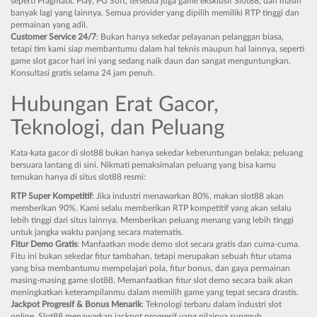
seperti Pragmatic Play, PG Soft, tersedia juga game eksklusif Slot88, dan masih
banyak lagi yang lainnya. Semua provider yang dipilih memiliki RTP tinggi dan
permainan yang adil.
Customer Service 24/7
: Bukan hanya sekedar pelayanan pelanggan biasa,
tetapi tim kami siap membantumu dalam hal teknis maupun hal lainnya, seperti
game slot gacor hari ini yang sedang naik daun dan sangat menguntungkan.
Konsultasi gratis selama 24 jam penuh.
Hubungan Erat Gacor,
Teknologi, dan Peluang
Kata-kata gacor di slot88 bukan hanya sekedar keberuntungan belaka; peluang
bersuara lantang di sini. Nikmati pemaksimalan peluang yang bisa kamu
temukan hanya di situs slot88 resmi:
RTP Super Kompetitif
: Jika industri menawarkan 80%, makan slot88 akan
memberikan 90%. Kami selalu memberikan RTP kompetitif yang akan selalu
lebih tinggi dari situs lainnya. Memberikan peluang menang yang lebih tinggi
untuk jangka waktu panjang secara matematis.
Fitur Demo Gratis
: Manfaatkan mode demo slot secara gratis dan cuma-cuma.
Fitu ini bukan sekedar fitur tambahan, tetapi merupakan sebuah fitur utama
yang bisa membantumu mempelajari pola, fitur bonus, dan gaya permainan
masing-masing game slot88. Memanfaatkan fitur slot demo secara baik akan
meningkatkan keterampilanmu dalam memilih game yang tepat secara drastis.
Jackpot Progresif & Bonus Menarik
: Teknologi terbaru dalam industri slot
online, Slot88 menawarkan jackpot progresif yang nilainya sungguh