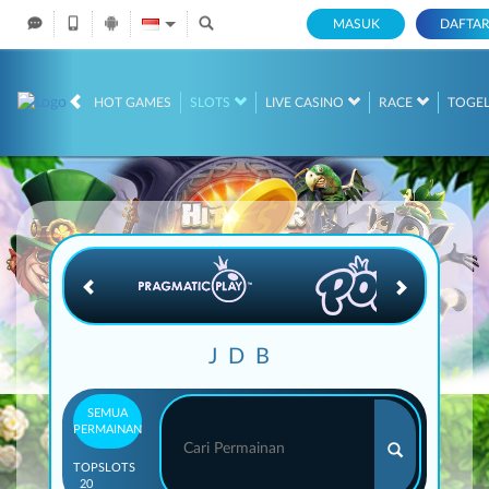
MASUK
DAFTA
IDR
12,701,534,
HOT GAMES
SLOTS
LIVE CASINO
RACE
TOGE
JDB
SEMUA
PERMAINAN
TOP
SLOTS
20