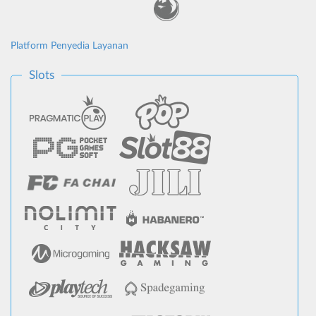
Platform Penyedia Layanan
Slots