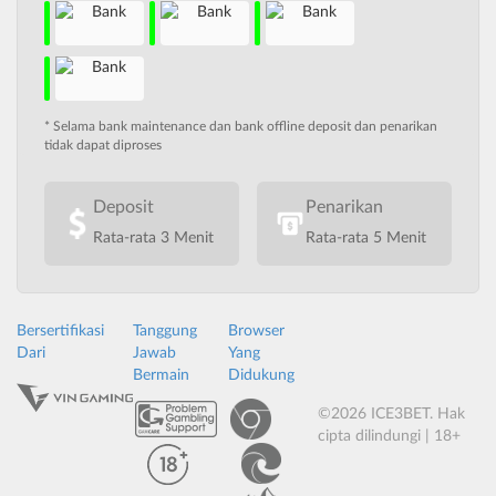
* Selama bank maintenance dan bank offline deposit dan penarikan
tidak dapat diproses
Deposit
Penarikan
Rata-rata 3 Menit
Rata-rata 5 Menit
Bersertifikasi
Tanggung
Browser
Dari
Jawab
Yang
Bermain
Didukung
©2026 ICE3BET. Hak
cipta dilindungi | 18+