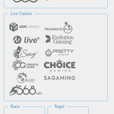
Live Casino
Race
Togel