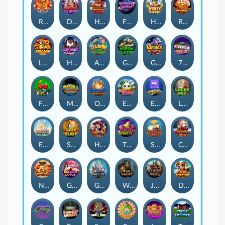
Rio Carnival
Daruma Block
Hawaiian Totem
Fruity Jester
Honey Bee Bee
Red Chilli
Lucky Snake
Hip Hop Penguin
Alien Hive
Goblin Slayer
Genies Blessing
77 FORTUNE
FUNTASTIC FRUIT
MAYAN TEMPLE
OCEAN ADVENTURE
EGGY BUNNIES
EMONJI
LUCKY PET
EASTER BUNNY
SUSHI DELIGHT
HALLOWIN
TUTTI FRUTTI
SHIBA VILLAGE
CHRISTMAS GIFT
NEZHA DEMON REBORN
GOLDEN LOTUS
GOD LIST
WAR SAINT
JOURNEY WEST
DOG FORTUNE