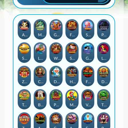
Aliens Madness
Mystical Beasts
GOD OF WEALTH
FORTUNE DRAGON 88
Sweet Buffet
PANTHER MOON
SAFARI HEAT
LUCKY BEASTS
WILD WEST
SUSHI BONANZA
GREAT BLUE
LUCKY JOKER 5
ZHAO CAI JIN BAO
CAT QUEEN
Doraemon
Halloween Fortune
FIRE KINGDOM
DRAGON GATE
Triple Monkey
BAI SHI
PIRATE LEGEND
MARIO AND FRIENDS
Venice Mask
TWIN DRAGON