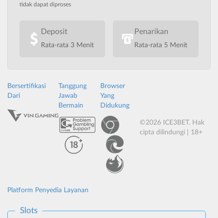
tidak dapat diproses
Deposit
Penarikan
Rata-rata 3 Menit
Rata-rata 5 Menit
Bersertifikasi
Tanggung
Browser
Dari
Jawab
Yang
Bermain
Didukung
©2026 ICE3BET. Hak
cipta dilindungi | 18+
Platform Penyedia Layanan
Slots