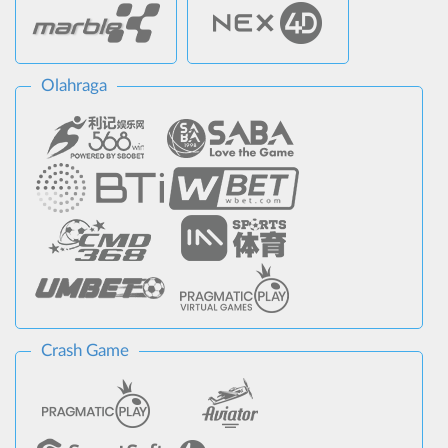
Olahraga
Crash Game