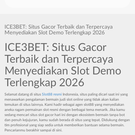
ICE3BET: Situs Gacor Terbaik dan Terpercaya
Menyediakan Slot Demo Terlengkap 2026
ICE3BET: Situs Gacor
Terbaik dan Terpercaya
Menyediakan Slot Demo
Terlengkap 2026
Selamat datang di situs
Slot88 resmi
Indonesia, situs paling dicari saat ini yang
menawarkan pengalaman bermain judi slot online yang tidak akan kalian
temukan di situs lainnya. Kami hadir sebagai agen slot88 yang menyediakan
aneka ragam permainan slot resmi dengan berbagai tema menarik. Jika kamu
sedang mencari situs slot gacor hari ini dengan ekosistem bermain tanpa bot
dan penuh kejujuran, kamu sudah berada di situs yang tepat. Didukung dengan
tim profesional yang siap sedia untuk memberikan bantuan selama bermain.
Pencarianmu berakhir sampai di sini.