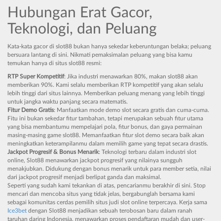
Hubungan Erat Gacor,
Teknologi, dan Peluang
Kata-kata gacor di slot88 bukan hanya sekedar keberuntungan belaka; peluang
bersuara lantang di sini. Nikmati pemaksimalan peluang yang bisa kamu
temukan hanya di situs slot88 resmi:
RTP Super Kompetitif
: Jika industri menawarkan 80%, makan slot88 akan
memberikan 90%. Kami selalu memberikan RTP kompetitif yang akan selalu
lebih tinggi dari situs lainnya. Memberikan peluang menang yang lebih tinggi
untuk jangka waktu panjang secara matematis.
Fitur Demo Gratis
: Manfaatkan mode demo slot secara gratis dan cuma-cuma.
Fitu ini bukan sekedar fitur tambahan, tetapi merupakan sebuah fitur utama
yang bisa membantumu mempelajari pola, fitur bonus, dan gaya permainan
masing-masing game slot88. Memanfaatkan fitur slot demo secara baik akan
meningkatkan keterampilanmu dalam memilih game yang tepat secara drastis.
Jackpot Progresif & Bonus Menarik
: Teknologi terbaru dalam industri slot
online, Slot88 menawarkan jackpot progresif yang nilainya sungguh
menakjubkan. Didukung dengan bonus menarik untuk para member setia, nilai
dari jackpot progresif menjadi berlipat ganda dan maksimal.
Seperti yang sudah kami tekankan di atas, pencarianmu berakhir di sini. Stop
mencari dan mencoba situs yang tidak jelas, bergabunglah bersama kami
sebagai komunitas cerdas pemilih situs judi slot online terpercaya. Kerja sama
Ice3bet
dengan Slot88 menjadikan sebuah terobosan baru dalam ranah
taruhan daring Indonesia, menawarkan proses pendaftaran mudah dan user-