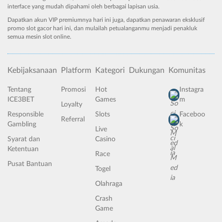
interface yang mudah dipahami oleh berbagai lapisan usia.
Dapatkan akun VIP premiumnya hari ini juga, dapatkan penawaran eksklusif
promo slot gacor hari ini, dan mulailah petualanganmu menjadi penakluk
semua mesin slot online.
Kebijaksanaan
Platform
Kategori
Dukungan
Komunitas
Tentang
Promosi
Hot
Instagra
ICE3BET
Games
m
Loyalty
Responsible
Slots
Faceboo
Referral
Gambling
k
Live
Syarat dan
Casino
Ketentuan
Race
Pusat Bantuan
Togel
Olahraga
Crash
Game