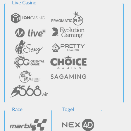
Live Casino
Race
Togel