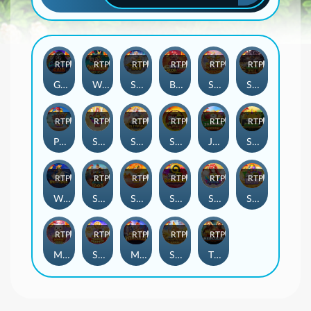
RTP
96%
RTP
98%
RTP
96%
RTP
98%
RTP
98%
RTP
95%
Goyang Gaib
Wukong - Black Scatter
Slot88 Olympus 1000
Bang Gacor 1000
Slot88 Gates of Olympus Super Scatter
Slot88 Mahjong Wins 3 Black Scatter
RTP
98%
RTP
97%
RTP
97%
RTP
96%
RTP
96%
RTP
98%
Pirate Quest 1000
Starlight Princess 1000
Slot88 Olympus
Slot88 Mahjong Wins 2
JaJanan Pasar
Slot88 Gems
RTP
95%
RTP
95%
RTP
95%
RTP
98%
RTP
95%
RTP
95%
Way of Ninja
Slot88 Gates of Gatot Kaca 1000
Slot88 Sweet Bonanza 1000
Slot88 Bonanza
Slot88 Princess
Slot88 Rush
RTP
96%
RTP
96%
RTP
90%
RTP
79%
RTP
80%
Mochi Mania 1000
Slot88 Sweet Bonanza Super Scatter
Mighty Hercules
Slot88 Wisdom of Athena 1000
Thor vs Hercules