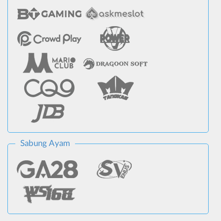
Sabung Ayam