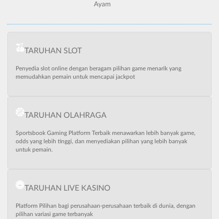
Ayam
TARUHAN SLOT
Penyedia slot online dengan beragam pilihan game menarik yang
memudahkan pemain untuk mencapai jackpot
TARUHAN OLAHRAGA
Sportsbook Gaming Platform Terbaik menawarkan lebih banyak game,
odds yang lebih tinggi, dan menyediakan pilihan yang lebih banyak
untuk pemain.
TARUHAN LIVE KASINO
Platform Pilihan bagi perusahaan-perusahaan terbaik di dunia, dengan
pilihan variasi game terbanyak