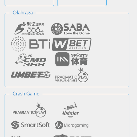
Olahraga
Crash Game