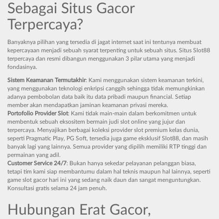
Sebagai Situs Gacor
Terpercaya?
Banyaknya pilihan yang tersedia di jagat internet saat ini tentunya membuat
kepercayaan menjadi sebuah syarat terpenting untuk sebuah situs. Situs Slot88
terpercaya dan resmi dibangun menggunakan 3 pilar utama yang menjadi
fondasinya.
Sistem Keamanan Termutakhir
: Kami menggunakan sistem keamanan terkini,
yang menggunakan teknologi enkripsi canggih sehingga tidak memungkinkan
adanya pembobolan data baik itu data pribadi maupun financial. Setiap
member akan mendapatkan jaminan keamanan privasi mereka.
Portofolio Provider Slot
: Kami tidak main-main dalam berkomitmen untuk
membentuk sebuah eksositem bermain judi slot online yang jujur dan
terpercaya. Menyajikan berbagai koleksi provider slot premium kelas dunia,
seperti Pragmatic Play, PG Soft, tersedia juga game eksklusif Slot88, dan masih
banyak lagi yang lainnya. Semua provider yang dipilih memiliki RTP tinggi dan
permainan yang adil.
Customer Service 24/7
: Bukan hanya sekedar pelayanan pelanggan biasa,
tetapi tim kami siap membantumu dalam hal teknis maupun hal lainnya, seperti
game slot gacor hari ini yang sedang naik daun dan sangat menguntungkan.
Konsultasi gratis selama 24 jam penuh.
Hubungan Erat Gacor,