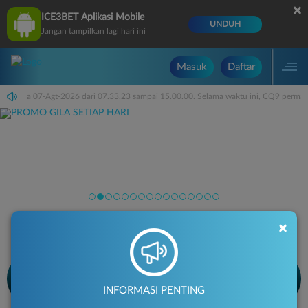
×
ICE3BET Aplikasi Mobile
UNDUH
Jangan tampilkan lagi hari ini
Masuk
Daftar
Q9 pada 07-Agt-2026 dari 07.33.23 sampai 15.00.00. Selama waktu ini, CQ9 permai
×
JACKPOT
PLAY
IDR
12,733,080,785
INFORMASI PENTING